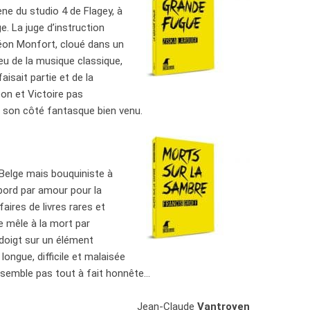
ène du studio 4 de Flagey, à
e. La juge d’instruction
déon Monfort, cloué dans un
ieu de la musique classique,
isait partie et de la
éon et Victoire pas
n son côté fantasque bien venu.
 Belge mais bouquiniste à
’abord par amour pour la
aires de livres rares et
e mêle à la mort par
e doigt sur un élément
longue, difficile et malaisée
ne semble pas tout à fait honnête…
Jean-Claude
Vantroyen