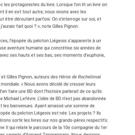
les protagonistes du livre. Lorsque l’on lit un livre on
rit il en est tout autre, nous vivons avec les
t être déroutant parfois. On s’interroge sur soi, et
’aurais fait quoi ? », note Gilles Pignon.
ces, l’épopée du peloton Liégeois s’apparente à un
use aventure humaine qui concrétise six années de
e avec ses hauts et ses bas, ses moments d’euphorie,
 et Gilles Pignon, auteurs des
Héros de Rochelinval
 mondiale. « Nous avons décidé de creuser leurs
en faire une BD dont l’histoire parlerait de ce qu’ils
te Michael Lefèvre. L’idée de BD n’est pas abandonnée
ont les bienvenues. Ayant amassé une somme de
popée du peloton Liégeois est née. Les projets ? Ils
ons sortir les livres sur nos grands-pères respectifs.
me II qui relate le parcours de la 10e compagnie du 1er
 les carnets d’Armand Timmermans. Nous devrions