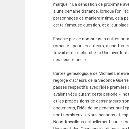
marqué ? La sensation de proximité avec 
a une certaine distance, lorsque l’on l’éc
personnages de manière intime, cela peu
cette fameuse question, et à leur place j
Enrichie par de nombreuses autres sour
roman et, pour les auteurs, à une fame
travail et de recherche : « Une aventur
ses déceptions. »
L’arbre généalogique de Michael Lefèvre
regorge d’acteurs de la Seconde Guerre
passés respectifs avec l’idée première d’
avaient vécu durant cette période », no
et les propositions de dessinateurs s
documents, l’idée de se pencher sur l’é
sont nombreux. « Nous pensons et espér
Nous travaillons actuellement sur le to
Régiment des Chasseurs ardennais via