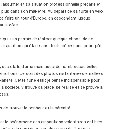
, l’assumer et sa situation professionnelle précaire et
 plus dans son mal-être. Au départ de sa fuite en vélo,
 de faire un tour d’Europe, en descendant jusque
r la côte.
vé, qui lui a permis de réaliser quelque chose, de se
e disparition qui était sans doute nécessaire pour qu’il
en, ses états d’âme mais aussi de nombreuses belles
 émotions. Ce sont des photos instantanées émaillées
planète. Cette fuite était je pense indispensable pour
la société, y trouve sa place, se réalise et se prouve à
hoses.
s de trouver le bonheur et la sérénité.
ar le phénomène des disparitions volontaires est bien
vaporés » du nom éponyme du roman de Thomas