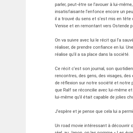
parler, peut-être se l’avouer à lui-même
insatisfaisante l’enfonce encore un peu
il a trouvé du sens et s’est mis en tête
Venise et en remontant vers Ostende pa
On va suivre avec lui le récit qui l’a sau
réaliser, de prendre confiance en lui. Un
réalise qu’il a sa place dans la société.
Ce récit c’est son journal, son quotidi
rencontres, des gens, des visages, des
de réflexion sur notre société et notre 
que Ralf se réconcilie avec lui-même et 
lui-même qu’il était capable de jolies c
J’espère et je pense que cela lui a permi
Un road movie intéressant à découvrir c
réel, au Japon, on les nomme « Les é