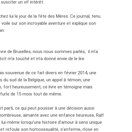
susciter un vif intérêt.
chez lui le jour de la fête des Mères. Ce journal, tenu
e voile sur son incroyable aventure et explique son
in.
 Livre de Bruxelles, nous nous sommes parlés, il m’a
écit m’a touché et m’a donné envie de le lire.
is souvenue de ce fait divers en février 2014, une
s du sud de la Belgique, un appel à témoin, une
on, fort heureusement, ce livre en témoigne mais
e fuite de 15 mois tout de même.
t parti, ce qui peut pousser à une décision aussi
e nombreuse, aimante avec une enfance heureuse, Ralf
r lui-même lorsqu’une histoire d’amour à sens unique
 et refoule son homosexualité, s’enferme, n’ose en