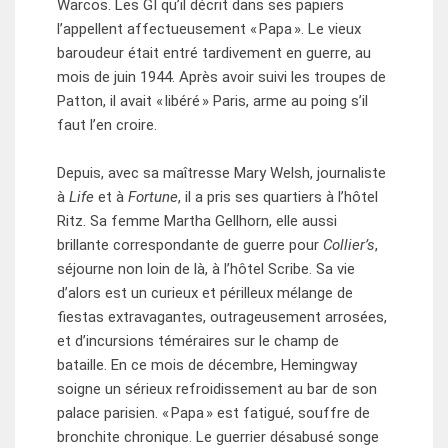
Warcos. Les GI qu’il décrit dans ses papiers
l’appellent affectueusement « Papa ». Le vieux
baroudeur était entré tardivement en guerre, au
mois de juin 1944. Après avoir suivi les troupes de
Patton, il avait « libéré » Paris, arme au poing s’il
faut l’en croire.
Depuis, avec sa maîtresse Mary Welsh, journaliste
à
Life
et à
Fortune
, il a pris ses quartiers à l’hôtel
Ritz. Sa femme Martha Gellhorn, elle aussi
brillante correspondante de guerre pour
Collier’s
,
séjourne non loin de là, à l’hôtel Scribe. Sa vie
d’alors est un curieux et périlleux mélange de
fiestas extravagantes, outrageusement arrosées,
et d’incursions téméraires sur le champ de
bataille. En ce mois de décembre, Hemingway
soigne un sérieux refroidissement au bar de son
palace parisien. « Papa » est fatigué, souffre de
bronchite chronique. Le guerrier désabusé songe