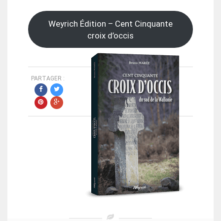
Weyrich Édition – Cent Cinquante
croix d’occis
PARTAGER :